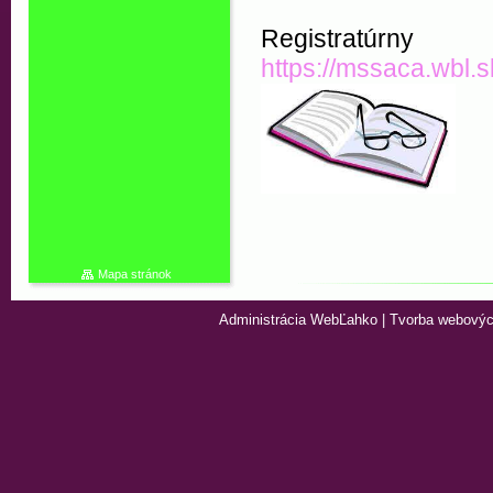
Registra
https://mssaca.wbl.s
Mapa stránok
Administrácia WebĽahko
|
Tvorba webovýc