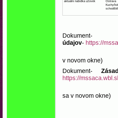
aktuální nabídka užovek
Ostrava
Kuchyňské
schodiště
Dokument
údajov
-
https://ms
(o
v novom okne)
Dokument-
Zása
https://mssaca.wbl.
(o
sa v novom okne)