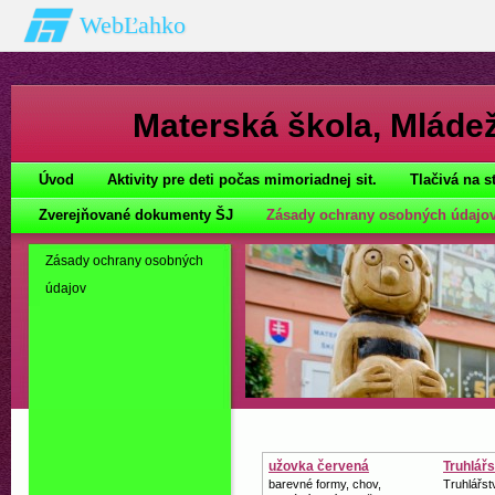
WebĽahko
Materská škola‚ Mláde
Úvod
Aktivity pre deti počas mimoriadnej sit.
Tlačivá na s
Zverejňované dokumenty ŠJ
Zásady ochrany osobných údajo
Zásady ochrany osobných
údajov
užovka červená
Truhlářs
barevné formy, chov,
Truhlářstv